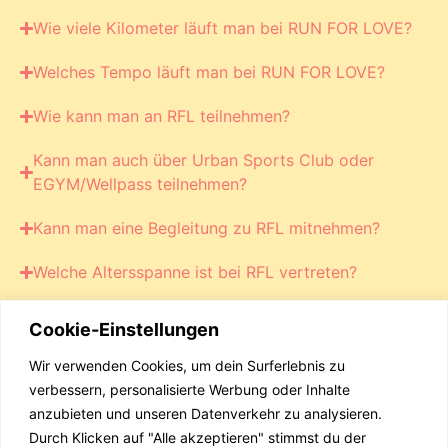
Wie viele Kilometer läuft man bei RUN FOR LOVE?
Welches Tempo läuft man bei RUN FOR LOVE?
Wie kann man an RFL teilnehmen?
Kann man auch über Urban Sports Club oder
EGYM/Wellpass teilnehmen?
Kann man eine Begleitung zu RFL mitnehmen?
Welche Altersspanne ist bei RFL vertreten?
Wo lässt man seine Sachen (Kleidung, Rucksack
Cookie-Einstellungen
etc.) während des Laufs?
Wir verwenden Cookies, um dein Surferlebnis zu
Gibt es RUN FOR LOVE bei STRAVA?
verbessern, personalisierte Werbung oder Inhalte
anzubieten und unseren Datenverkehr zu analysieren.
Gibt es RUN FOR LOVE auch in anderen Städten?
Durch Klicken auf "Alle akzeptieren" stimmst du der